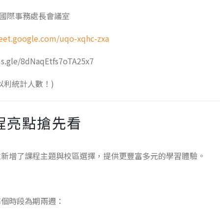
 國際事務處長會議室
eet.google.com/uqo-xqhc-zxa
.gle/8dNaqEtfs7oTA25x7
以利統計人數！)
期課程亮點搶先看
並新增了課程主題與校區選擇，提供更豐富多元的學習體驗。
每個時段為期兩週：