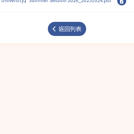
n University】Summer Session 2026_20251024.pdf
返回列表