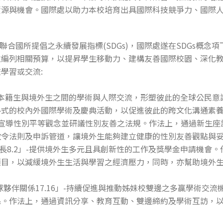
資源與機會。國際處以助力本校培育出具國際科技競爭力、國際
應聯合國所提倡之永續發展指標(SDGs)，國際處遂在SDGs概念
並編列相關預算，以提昇學生移動力、建構友善國際校園、深化
學習或交流:
」-加強本籍生與境外生之間的學術與人際交流，形塑彼此的全球公民
各式的校內外國際學術及慶典活動，以促進彼此的跨文化溝通素
」-持續宣導性別平等觀念並研議性別友善之法規。作法上，通過新生
政令法則及申訴管道，讓境外生能夠建立健康的性別友善觀點與
濟成長8.2」-提供境外生多元且具創新性的工作及獎學金申請機會
項目，以減緩境外生生活與學習之經濟壓力，同時，亦幫助境外
之全球夥伴關係17.16」-持續促進與推動姊妹校雙邊之多贏學術交
係。作法上，通過資訊分享、教育互動、雙邊締約及學術互訪，