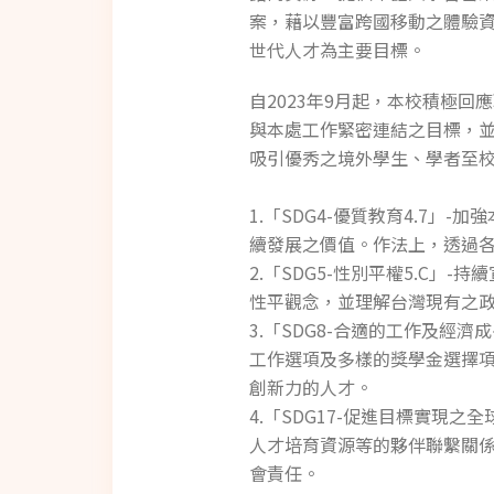
案，藉以豐富跨國移動之體驗
世代人才為主要目標。
自2023年9月起，本校積極回
與本處工作緊密連結之目標，
吸引優秀之境外學生、學者至校
1.「SDG4-優質教育4.7
續發展之價值。作法上，透過
2.「SDG5-性別平權5.C
性平觀念，並理解台灣現有之
3.「SDG8-合適的工作及經
工作選項及多樣的獎學金選擇
創新力的人才。
4.「SDG17-促進目標實現
人才培育資源等的夥伴聯繫關
會責任。