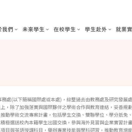
於我們
未來學生
在校學生
學生赴外
就業
際事務處(以下簡稱國際處或本處)，綜整過去由教務處及研究發展
法上，除了加強落實與國際夥伴之學術合作與教育連結，妥善規
及推動學術交流專案計畫，包括學生交換、雙聯學位、學分扺免
積極選送校內本籍學生出國交換，參與海外見習與企業實習計畫
集項目與英語授課科目，舉辦專業技能與學科研習，推動教育增