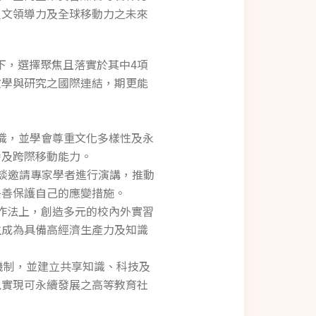
人文領導力及全球移動力之未來
項下，選擇聚焦且落實於其中4項
教學與研究之國際連結，期更能
意識，並學會尊重文化多樣性及永
養及跨際移動能力。
座談邀請專家學者進行演講，推動
妥善保護自己的應變措施。
。作法上，創造多元的校內外實習
生成為具備高經濟生產力及知識
流機制，並建立共享知識、科技及
以實現可永續發展之高等教育社